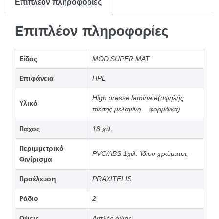
Επιπλέον πληροφορίες
Επιπλέον πληροφορίες
Είδος
MOD SUPER MAT
Επιφάνεια
HPL
High presse laminate(υψηλής
Υλικό
πίεσης μελαμίνη – φορμάικα)
Παχος
18 χιλ.
Περιμμετρικό
PVC/ABS 1χιλ. Ίδιου χρώματος
Φινίρισμα
Προέλευση
PRAXITELIS
Ράδιο
2
Οψεις
Διπλής όψης