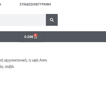
Α
ΣΥΝΔΕΣΗ/ΕΓΓΡΑΦΗ
0
0.00
€
ή αρχιτεκτονική, η υφή Ares
νός σοβά.