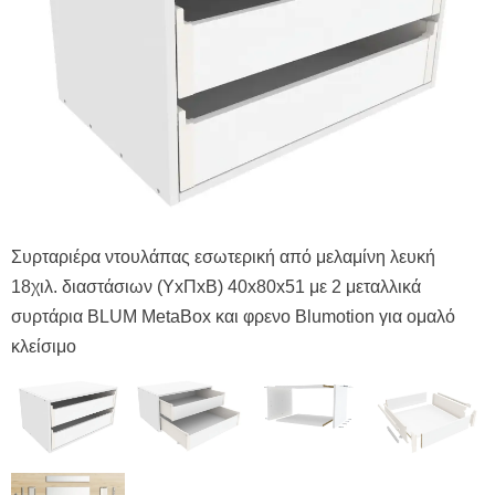
Σ
Συρταριέρα ντουλάπας εσωτερική από μελαμίνη λευκή
1
18χιλ. διαστάσιων (ΥxΠxΒ) 40x80x51 με 2 μεταλλικά
σ
συρτάρια BLUM MetaBox και φρενο Blumotion για ομαλό
κ
κλείσιμο