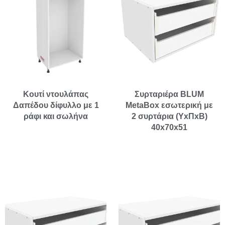
Κουτί ντουλάπας
Συρταριέρα BLUM
Δαπέδου δίφυλλο με 1
MetaBox εσωτερική με
ράφι και σωλήνα
2 συρτάρια (ΥxΠxΒ)
40x70x51