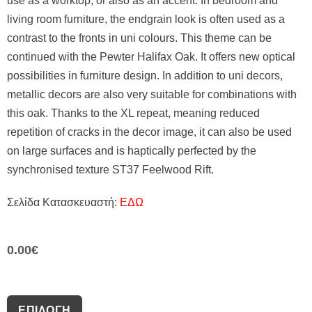
use as a worktop, or also as an accent. In bedroom and
living room furniture, the endgrain look is often used as a
contrast to the fronts in uni colours. This theme can be
continued with the Pewter Halifax Oak. It offers new optical
possibilities in furniture design. In addition to uni decors,
metallic decors are also very suitable for combinations with
this oak. Thanks to the XL repeat, meaning reduced
repetition of cracks in the decor image, it can also be used
on large surfaces and is haptically perfected by the
synchronised texture ST37 Feelwood Rift.
Σελίδα Κατασκευαστή:
ΕΔΩ
0.00
€
ΕΠΙΛΟΓΉ