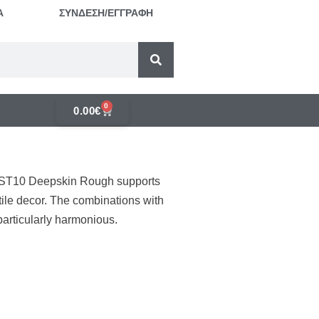
Α
ΣΥΝΔΕΣΗ/ΕΓΓΡΑΦΗ
0
0.00
€
re ST10 Deepskin Rough supports
tile decor. The combinations with
particularly harmonious.