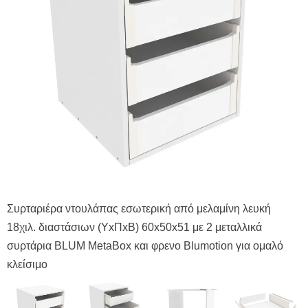
Σ
1
Συρταριέρα ντουλάπας εσωτερική από μελαμίνη λευκή
σ
18χιλ. διαστάσιων (ΥxΠxΒ) 60x50x51 με 2 μεταλλικά
κ
συρτάρια BLUM MetaBox και φρενο Blumotion για ομαλό
κλείσιμο