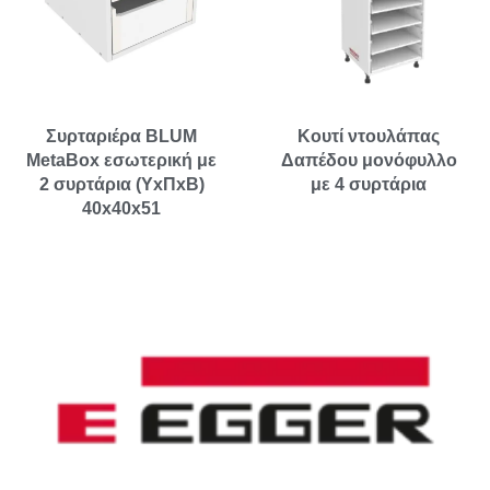
Συρταριέρα BLUM
Κουτί ντουλάπας
MetaBox εσωτερική με
Δαπέδου μονόφυλλο
2 συρτάρια (ΥxΠxΒ)
με 4 συρτάρια
40x40x51