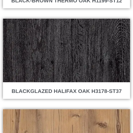
BLACK-BROWN THERMO OAK H1199-ST12
BLACKGLAZED HALIFAX OAK H3178-ST37