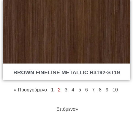
BROWN FINELINE METALLIC H3192-ST19
« Προηγούμενο
1
2
3
4
5
6
7
8
9
10
Επόμενο»