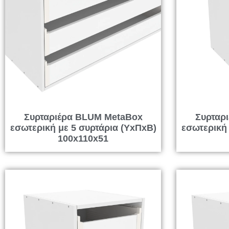
Συρταριέρα BLUM MetaBox
Συρταρ
εσωτερική με 5 συρτάρια (ΥxΠxΒ)
εσωτερική 
100x110x51