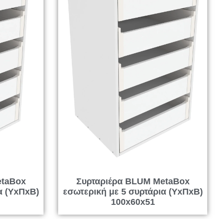
etaBox
Συρταριέρα BLUM MetaBox
α (ΥxΠxΒ)
εσωτερική με 5 συρτάρια (ΥxΠxΒ)
100x60x51