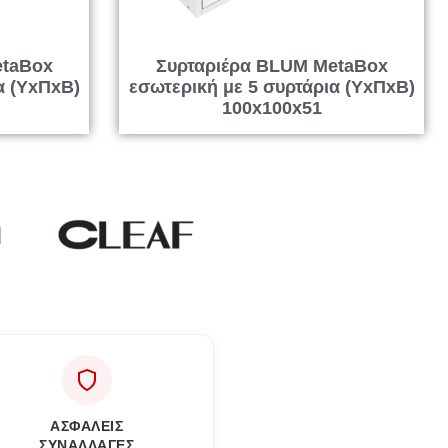
etaBox
Συρταριέρα BLUM MetaBox
α (ΥxΠxΒ)
εσωτερική με 5 συρτάρια (ΥxΠxΒ)
100x100x51
ΑΣΦΑΛΕΙΣ
ΣΥΝΑΛΛΑΓΕΣ