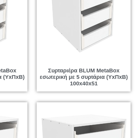
etaBox
Συρταριέρα BLUM MetaBox
α (ΥxΠxΒ)
εσωτερική με 5 συρτάρια (ΥxΠxΒ)
100x40x51