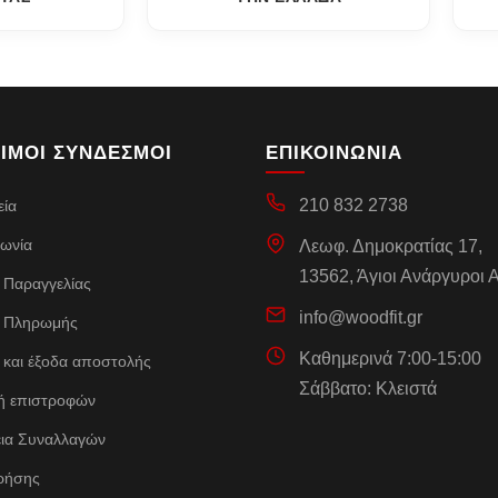
ΙΜΟΙ ΣΥΝΔΕΣΜΟΙ
ΕΠΙΚΟΙΝΩΝΙΑ
210 832 2738
εία
νωνία
Λεωφ. Δημοκρατίας 17,
13562, Άγιοι Ανάργυροι Α
 Παραγγελίας
info@woodfit.gr
 Πληρωμής
Καθημερινά 7:00-15:00
 και έξοδα αποστολής
Σάββατο: Κλειστά
κή επιστροφών
ια Συναλλαγών
ρήσης